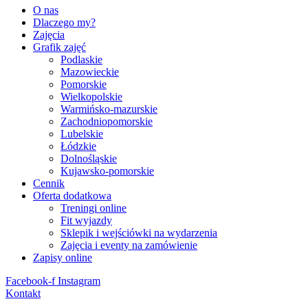
O nas
Dlaczego my?
Zajęcia
Grafik zajęć
Podlaskie
Mazowieckie
Pomorskie
Wielkopolskie
Warmińsko-mazurskie
Zachodniopomorskie
Lubelskie
Łódzkie
Dolnośląskie
Kujawsko-pomorskie
Cennik
Oferta dodatkowa
Treningi online
Fit wyjazdy
Sklepik i wejściówki na wydarzenia
Zajęcia i eventy na zamówienie
Zapisy online
Facebook-f
Instagram
Kontakt