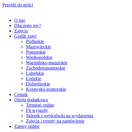
Przejdź do treści
O nas
Dlaczego my?
Zajęcia
Grafik zajęć
Podlaskie
Mazowieckie
Pomorskie
Wielkopolskie
Warmińsko-mazurskie
Zachodniopomorskie
Lubelskie
Łódzkie
Dolnośląskie
Kujawsko-pomorskie
Cennik
Oferta dodatkowa
Treningi online
Fit wyjazdy
Sklepik i wejściówki na wydarzenia
Zajęcia i eventy na zamówienie
Zapisy online