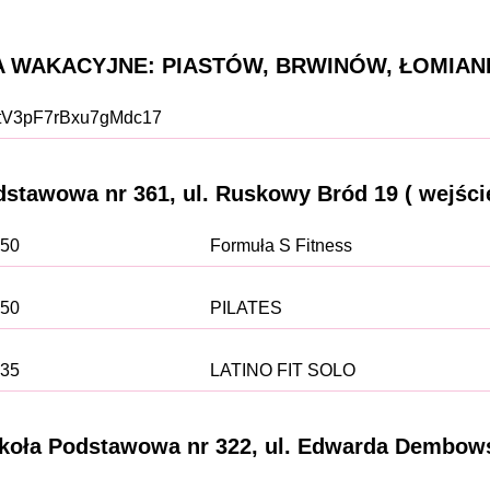
A WAKACYJNE: PIASTÓW, BRWINÓW, ŁOMIAN
le/tV3pF7rBxu7gMdc17
tawowa nr 361, ul. Ruskowy Bród 19 ( wejście
:50
Formuła S Fitness
:50
PILATES
:35
LATINO FIT SOLO
oła Podstawowa nr 322, ul. Edwarda Dembows