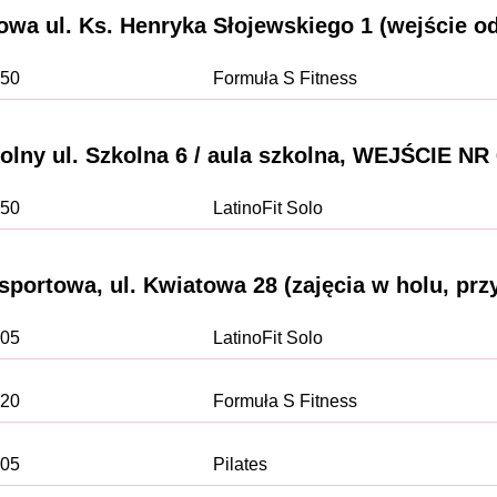
owa ul. Ks. Henryka Słojewskiego 1 (wejście o
:50
Formuła S Fitness
y ul. Szkolna 6 / aula szkolna, WEJŚCIE NR 6
:50
LatinoFit Solo
portowa, ul. Kwiatowa 28 (zajęcia w holu, prz
:05
LatinoFit Solo
:20
Formuła S Fitness
:05
Pilates