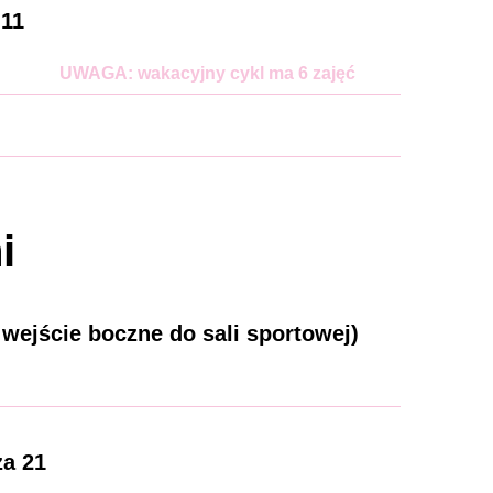
 11
UWAGA: wakacyjny cykl ma 6 zajęć
i
ejście boczne do sali sportowej)
za 21