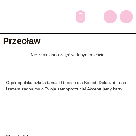
Dlaczego my?
Grafik zajęć
Oferta dodatkowa
Zapisy online
Przecław
Nie znaleziono zajęć w danym mieście.
Ogólnopolska szkoła tańca i fitnessu dla Kobiet. Dołącz do nas
i razem zadbajmy o Twoje samopoczucie! Akceptujemy karty: