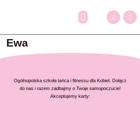
Dlaczego my?
Grafik zajęć
Oferta dodatkowa
Zapisy online
Ewa
Ogólnopolska szkoła tańca i fitnessu dla Kobiet. Dołącz
do nas i razem zadbajmy o Twoje samopoczucie!
Akceptujemy karty: