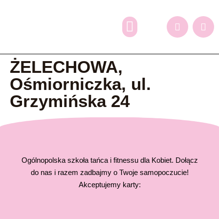
Dlaczego my?
Grafik zajęć
Oferta dodatkowa
Zapisy online
ŻELECHOWA,
Ośmiorniczka, ul.
Grzymińska 24
Ogólnopolska szkoła tańca i fitnessu dla Kobiet. Dołącz
do nas i razem zadbajmy o Twoje samopoczucie!
Akceptujemy karty: