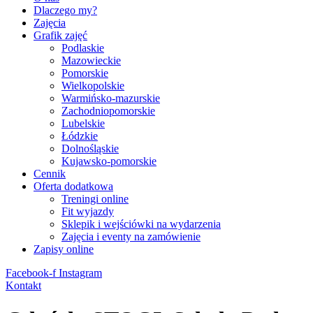
Dlaczego my?
Zajęcia
Grafik zajęć
Podlaskie
Mazowieckie
Pomorskie
Wielkopolskie
Warmińsko-mazurskie
Zachodniopomorskie
Lubelskie
Łódzkie
Dolnośląskie
Kujawsko-pomorskie
Cennik
Oferta dodatkowa
Treningi online
Fit wyjazdy
Sklepik i wejściówki na wydarzenia
Zajęcia i eventy na zamówienie
Zapisy online
Facebook-f
Instagram
Kontakt