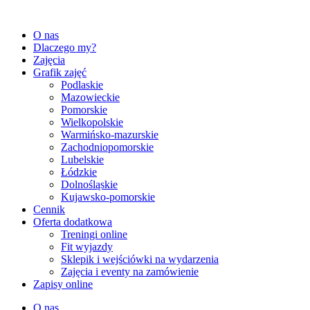
Przejdź
do
O nas
treści
Dlaczego my?
Zajęcia
Grafik zajęć
Podlaskie
Mazowieckie
Pomorskie
Wielkopolskie
Warmińsko-mazurskie
Zachodniopomorskie
Lubelskie
Łódzkie
Dolnośląskie
Kujawsko-pomorskie
Cennik
Oferta dodatkowa
Treningi online
Fit wyjazdy
Sklepik i wejściówki na wydarzenia
Zajęcia i eventy na zamówienie
Zapisy online
O nas