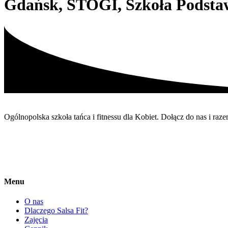
Gdańsk, STOGI, Szkoła Podstawo
Ogólnopolska szkoła tańca i fitnessu dla Kobiet. Dołącz do nas i r
Menu
O nas
Dlaczego Salsa Fit?
Zajęcia