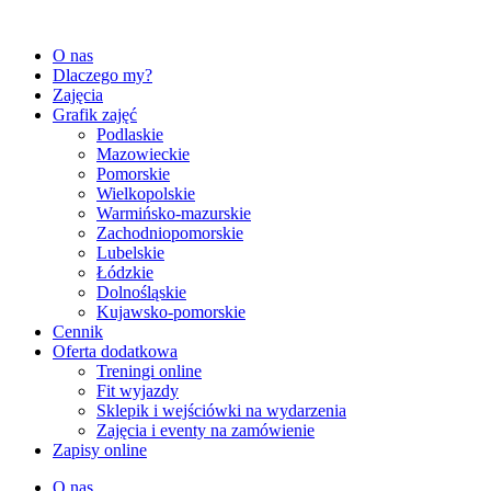
Przejdź
do
O nas
treści
Dlaczego my?
Zajęcia
Grafik zajęć
Podlaskie
Mazowieckie
Pomorskie
Wielkopolskie
Warmińsko-mazurskie
Zachodniopomorskie
Lubelskie
Łódzkie
Dolnośląskie
Kujawsko-pomorskie
Cennik
Oferta dodatkowa
Treningi online
Fit wyjazdy
Sklepik i wejściówki na wydarzenia
Zajęcia i eventy na zamówienie
Zapisy online
O nas