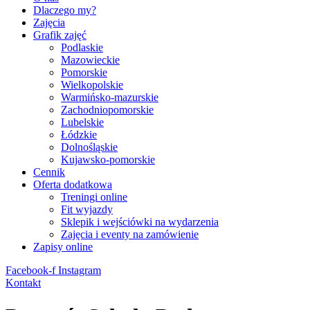
Dlaczego my?
Zajęcia
Grafik zajęć
Podlaskie
Mazowieckie
Pomorskie
Wielkopolskie
Warmińsko-mazurskie
Zachodniopomorskie
Lubelskie
Łódzkie
Dolnośląskie
Kujawsko-pomorskie
Cennik
Oferta dodatkowa
Treningi online
Fit wyjazdy
Sklepik i wejściówki na wydarzenia
Zajęcia i eventy na zamówienie
Zapisy online
Facebook-f
Instagram
Kontakt