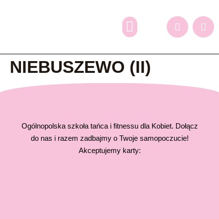
Dlaczego my?
Grafik zajęć
Oferta dodatkowa
Zapisy online
NIEBUSZEWO (II)
Ogólnopolska szkoła tańca i fitnessu dla Kobiet. Dołącz
do nas i razem zadbajmy o Twoje samopoczucie!
Akceptujemy karty: