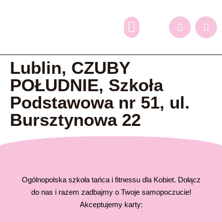
Dlaczego my?
Grafik zajęć
Oferta dodatkowa
Zapisy online
Lublin, CZUBY
POŁUDNIE, Szkoła
Podstawowa nr 51, ul.
Bursztynowa 22
Ogólnopolska szkoła tańca i fitnessu dla Kobiet. Dołącz
do nas i razem zadbajmy o Twoje samopoczucie!
Akceptujemy karty: