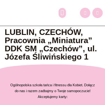
Dlaczego my?
Grafik zajęć
Oferta dodatkowa
Zapisy online
LUBLIN, CZECHÓW,
Pracownia „Miniatura”
DDK SM „Czechów”, ul.
Józefa Śliwińskiego 1
Ogólnopolska szkoła tańca i fitnessu dla Kobiet. Dołącz
do nas i razem zadbajmy o Twoje samopoczucie!
Akceptujemy karty: