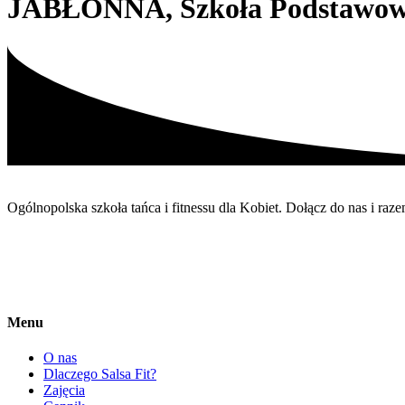
JABŁONNA, Szkoła Podstawowa
Ogólnopolska szkoła tańca i fitnessu dla Kobiet. Dołącz do nas i r
Menu
O nas
Dlaczego Salsa Fit?
Zajęcia