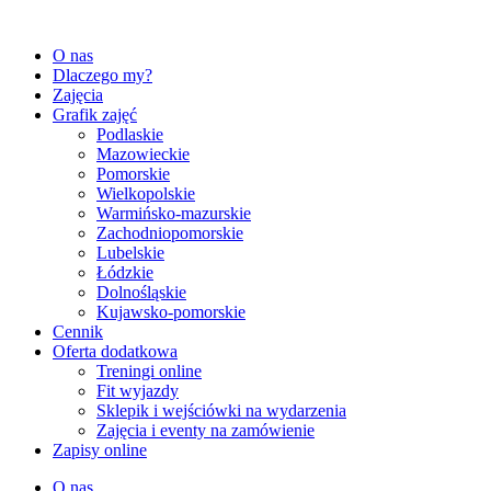
Przejdź
do
O nas
treści
Dlaczego my?
Zajęcia
Grafik zajęć
Podlaskie
Mazowieckie
Pomorskie
Wielkopolskie
Warmińsko-mazurskie
Zachodniopomorskie
Lubelskie
Łódzkie
Dolnośląskie
Kujawsko-pomorskie
Cennik
Oferta dodatkowa
Treningi online
Fit wyjazdy
Sklepik i wejściówki na wydarzenia
Zajęcia i eventy na zamówienie
Zapisy online
O nas