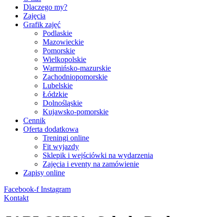
Dlaczego my?
Zajęcia
Grafik zajęć
Podlaskie
Mazowieckie
Pomorskie
Wielkopolskie
Warmińsko-mazurskie
Zachodniopomorskie
Lubelskie
Łódzkie
Dolnośląskie
Kujawsko-pomorskie
Cennik
Oferta dodatkowa
Treningi online
Fit wyjazdy
Sklepik i wejściówki na wydarzenia
Zajęcia i eventy na zamówienie
Zapisy online
Facebook-f
Instagram
Kontakt