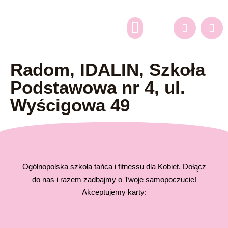
Dlaczego my?
Grafik zajęć
Oferta dodatkowa
Zapisy online
Radom, IDALIN, Szkoła
Podstawowa nr 4, ul.
Wyścigowa 49
Ogólnopolska szkoła tańca i fitnessu dla Kobiet. Dołącz
do nas i razem zadbajmy o Twoje samopoczucie!
Akceptujemy karty: