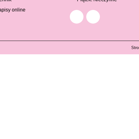
apisy online
Str