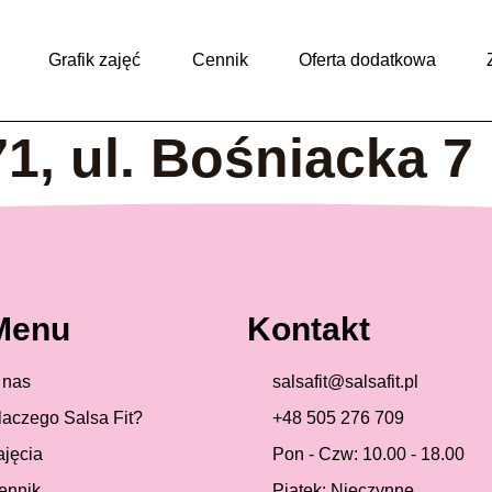
Grafik zajęć
Cennik
Oferta dodatkowa
1, ul. Bośniacka 7
Menu
Kontakt
 nas
salsafit@salsafit.pl
laczego Salsa Fit?
+48 505 276 709
ajęcia
Pon - Czw: 10.00 - 18.00
ennik
Piątek: Nieczynne