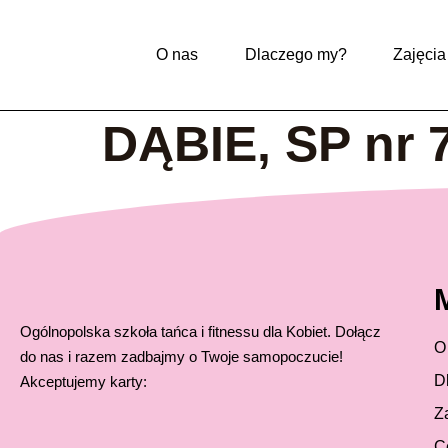
O nas
Dlaczego my?
Zajęcia
DĄBIE, SP nr 7
Ogólnopolska szkoła tańca i fitnessu dla Kobiet. Dołącz
O
do nas i razem zadbajmy o Twoje samopoczucie!
D
Akceptujemy karty:
Z
C