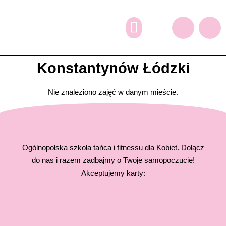
Dlaczego my?
Grafik zajęć
Oferta dodatkowa
Zapisy online
Konstantynów Łódzki
Nie znaleziono zajęć w danym mieście.
Ogólnopolska szkoła tańca i fitnessu dla Kobiet. Dołącz
do nas i razem zadbajmy o Twoje samopoczucie!
Akceptujemy karty: